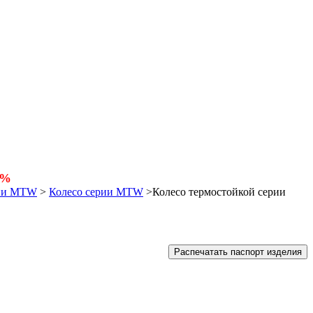
5%
рии MTW
>
Колесо серии MTW
>
Колесо термостойкой серии
Распечатать паспорт изделия