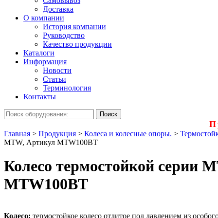
Самовывоз
Доставка
О компании
История компании
Руководство
Качество продукции
Каталоги
Информация
Новости
Статьи
Терминология
Контакты
П
Главная
>
Продукция
>
Колеса и колесные опоры.
>
Термостойк
MTW, Артикул MTW100BT
Колесо термостойкой серии 
MTW100BT
Колесо:
термостойкое колесо отлитое под давлением из особого 