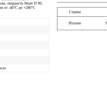
ы, твердость Shore D 90,
и от -40°С до +280°С
Страна
Италия
ксы