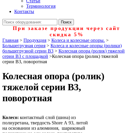
Статьи
Терминология
Контакты
При заказе продукции через сайт
скидка 5%
Главная
>
Продукция
>
Колеса и колесные опоры.
>
Большегрузная серия
>
Колеса и колесные опоры (ролики)
большегрузной серии В3
>
Колесная опора (ролик) тяжелой
серии B3 с площадкой
>
Колесная опора (ролик) тяжелой
серии B3, поворотная
Колесная опора (ролик)
тяжелой серии B3,
поворотная
Колесо:
контактный слой (шина) из
полиуретана, твердость Shore А 93, литой
на основании из алюминия, шариковый