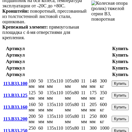
подшипник на оси колеса, температура
эксплуатации от -20С до +80С.
Кронштейн:
поворотный, прессованный
из толстостенной листовой стали,
оцинкован.
Крепежный элемент:
прямоугольная
площадка с 4-мя отверстиями для
крепления.
Артикул
Купить
Артикул
Купить
Артикул
Купить
Артикул
Купить
Артикул
Купить
100
50
135x110
105x80
11
148
300
113.B33.100
Купить
мм
мм
мм
мм
мм
мм
кг
125
50
135x110
105x80
11
175
350
113.B33.125
Купить
мм
мм
мм
мм
мм
мм
кг
160
50
135x110
105x80
11
205
600
113.B33.160
Купить
мм
мм
мм
мм
мм
мм
кг
200
50
135x110
105x80
11
250
800
113.B33.200
Купить
мм
мм
мм
мм
мм
мм
кг
250
60
135x110
105x80
11
300
1000
113.B33.250
Купить