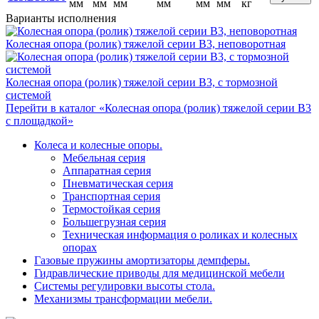
мм
мм
мм
мм
мм
мм
кг
Варианты исполнения
Колесная опора (ролик) тяжелой серии B3, неповоротная
Колесная опора (ролик) тяжелой серии B3, с тормозной
системой
Перейти в каталог «Колесная опора (ролик) тяжелой серии B3
с площадкой»
Колеса и колесные опоры.
Мебельная серия
Аппаратная серия
Пневматическая серия
Транспортная серия
Термостойкая серия
Большегрузная серия
Техническая информация о роликах и колесных
опорах
Газовые пружины амортизаторы демпферы.
Гидравлические приводы для медицинской мебели
Системы регулировки высоты стола.
Механизмы трансформации мебели.